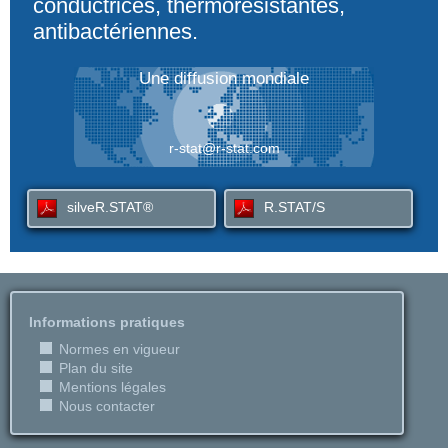
conductrices, thermorésistantes,
antibactériennes.
Une diffusion mondiale
r-stat@r-stat.com
silveR.STAT®
R.STAT/S
Informations pratiques
Normes en vigueur
Plan du site
Mentions légales
Nous contacter