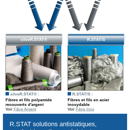
silveR.STAT®
R.STAT/S
silveR.STAT® :
R.STAT/S :
Fibres et fils polyamide
Fibres et fils en acier
recouverts d'argen
t
inoxydable
Voir
Fibre Argent
Voir
Fibre Inox
R.STAT solutions antistatiques,