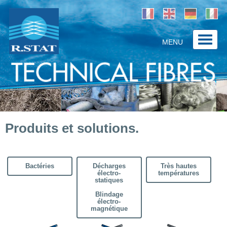
MENU
Accueil
Société
Produits et Solutions
Produits et solutions.
Applications
Contact
Bactéries
Décharges
Très hautes
électro-
températures
statiques
Blindage
électro-
magnétique