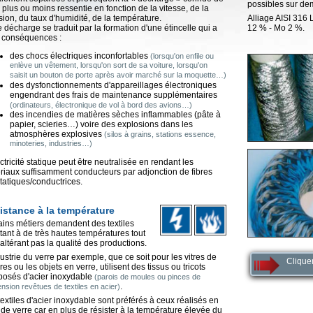
possibles sur de
, plus ou moins ressentie en fonction de la vitesse, de la
sion, du taux d'humidité, de la température.
Alliage AISI 316 
e décharge se traduit par la formation d'une étincelle qui a
12 % - Mo 2 %.
 conséquences :
des chocs électriques inconfortables
(lorsqu'on enfile ou
enlève un vêtement, lorsqu'on sort de sa voiture, lorsqu'on
saisit un bouton de porte après avoir marché sur la moquette…)
des dysfonctionnements d'appareillages électroniques
engendrant des frais de maintenance supplémentaires
(ordinateurs, électronique de vol à bord des avions…)
des incendies de matières sèches inflammables (pâte à
papier, scieries…) voire des explosions dans les
atmosphères explosives
(silos à grains, stations essence,
minoteries, industries…)
ctricité statique peut être neutralisée en rendant les
riaux suffisamment conducteurs par adjonction de fibres
statiques/conductrices.
istance à la température
ains métiers demandent des textiles
stant à de très hautes températures tout
'altérant pas la qualité des productions.
dustrie du verre par exemple, que ce soit pour les vitres de
Clique
res ou les objets en verre, utilisent des tissus ou tricots
osés d'acier inoxydable
(parois de moules ou pinces de
.
nsion revêtues de textiles en acier)
textiles d'acier inoxydable sont préférés à ceux réalisés en
e de verre car en plus de résister à la température élevée du