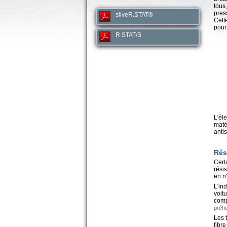
tous
pres
silveR.STAT®
Cett
pour
R.STAT/S
L'éle
maté
anti
Rés
Cert
rési
en n
L'in
voitu
comp
préhe
Les 
fibr