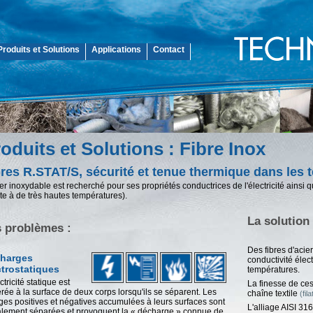
Produits et Solutions
Applications
Contact
oduits et Solutions : Fibre Inox
res R.STAT/S, sécurité et tenue thermique dans les t
ier inoxydable est recherché pour ses propriétés conductrices de l'électricité ainsi 
ste à de très hautes températures).
La solution 
 problèmes :
Des fibres d'acie
harges
conductivité élect
ctrostatiques
températures.
ctricité statique est
La finesse de ces 
rée à la surface de deux corps lorsqu'ils se séparent. Les
chaîne textile
(fil
ges positives et négatives accumulées à leurs surfaces sont
L'alliage AISI 316
alement séparées et provoquent la « décharge » connue de