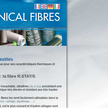
extiles
que pour ses caractéristiques thermiques (il
: la fibre R.STAT/S
r inoxydable, ultrafines
possédant une
(8μ à 22μ)
rique très élevée et résistant aux très hautes
fibres les rend facilement utilisables dans la
ature, cardage, aiguilletage, …)
L est le plus courant et d'autres alliages sont