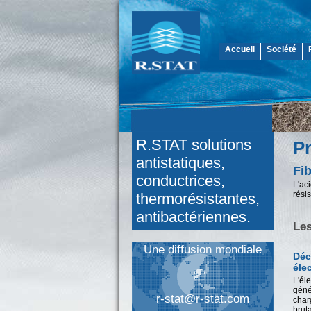
Accueil
Société
R.STAT solutions
Pr
antistatiques,
Fib
conductrices,
L'ac
rési
thermorésistantes,
antibactériennes.
Les
Une diffusion mondiale
Déc
éle
L'éle
géné
r-stat@r-stat.com
char
brut