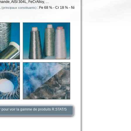
mande, AISI 304L, FeCrAlloy, …
L
: Fe 68 % - Cr 18 % - Ni
(principaux constituants)
r pour voir la gamme de produits R.STAT/S