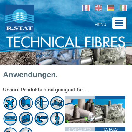
MENU
Home
Unternehmen
Produkte/Lösungen
Anwendungen.
Anwendungen
Kontakt
Unsere Produkte sind geeignet für…
silveR.STAT®
R.STAT/S