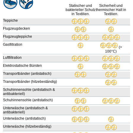
Statischer und
Sicherheit und
bakterieller Schutz
thermischer Halt in
in Textilien.
Textilien.
Teppiche
Flugzeugdecken
Flugzeugteppiche
Gasfiltration
(>
100°C)
Luftfiltration
Elektrostatische Bürsten
Transportbänder (antistatisch)
Transportbänder (hitzebeständig)
Schuhinnensohle (antistatisch &
antibakteriell)
Schuhinnensohle (antistatisch)
Unterwäsche (antistatisch &
antibakteriell)
Unterwäsche (antistatisch)
Unterwäsche (hitzebeständig)